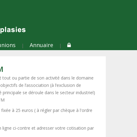
unions
Annuaire
|
|
M
 tout ou partie de son activité dans le domaine
jectifs de l’association (à l’exclusion de
é principale se déroule dans le secteur industriel)
GFM
 fixée à 25 euros ( à régler par chèque à l'ordre
 ligne ci-contre et adresser votre cotisation par