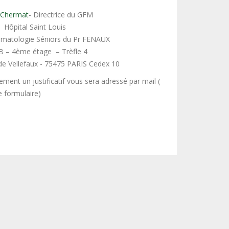
 Chermat
- Directrice du GFM
Hôpital Saint Louis
ématologie Séniors du Pr FENAUX
 B – 4ème étage – Trèfle 4
e Vellefaux - 75475 PARIS Cedex 10
ment un justificatif vous sera adressé par mail (
e formulaire)